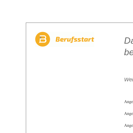
Da
be
Wei
Ange
Angeb
Angeb